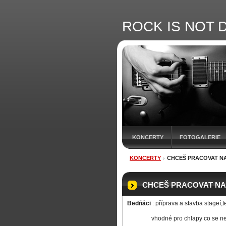
ROCK IS NOT D
KONCERTY
FOTOGALERIE
KONCERTY
CHCEŠ PRACOVAT N
CHCEŠ PRACOVAT NA
Bedňáci
: příprava a stavba stageí,
vhodné pro chlapy co se nebojí p